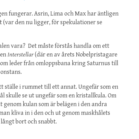
gen fungerar. Asrin, Lima och Max har äntligen
t (var den nu ligger, för spekulationer se
en vara? Det måste förstås handla om ett
men
Interstellar
(där en av årets Nobelpristagare
 som leder från omloppsbana kring Saturnus till
gonstans.
t ställe i rummet till ett annat. Ungefär som en
ål skulle se ut ungefär som en kristallkula. Om
 ut genom kulan som är belägen i den andra
n man kliva in i den och ut genom maskhålets
 långt bort och snabbt.