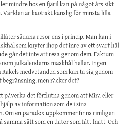
ller mindre hos en fjäril kan på något års sikt
 Världen är kaotiskt känslig för minsta lilla
tillåter sådana resor ens i princip. Man kan i
khål som knyter ihop det inre av ett svart hål
ande går det inte att resa genom dem. Faktum
a genom julkalenderns maskhål heller. Ingen
och Rakels medvetanden som kan ta sig genom
nt begränsning, men räcker det?
tt påverka det förflutna genom att Mira eller
d hjälp av information som de i sina
n. Om en paradox uppkommer finns rimligen
på samma sätt som en dator som fått fnatt. Och