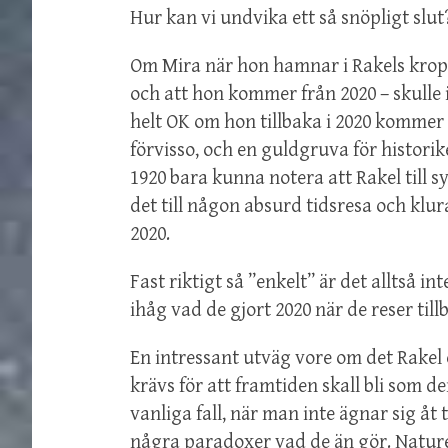
Hur kan vi undvika ett så snöpligt slut
Om Mira när hon hamnar i Rakels kropp
och att hon kommer från 2020 – skulle
helt OK om hon tillbaka i 2020 kommer 
förvisso, och en guldgruva för historik
1920 bara kunna notera att Rakel till 
det till någon absurd tidsresa och kl
2020.
Fast riktigt så ”enkelt” är det alltså
ihåg vad de gjort 2020 när de reser tillb
En intressant utväg vore om det Rakel e
krävs för att framtiden skall bli som den
vanliga fall, när man inte ägnar sig åt 
några paradoxer vad de än gör. Naturen t