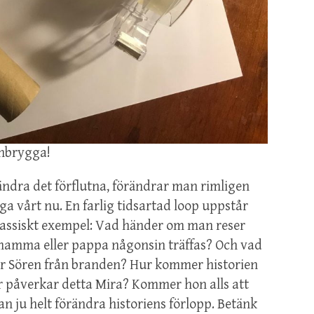
enbrygga!
ändra det förflutna, förändrar man rimligen
äga vårt nu. En farlig tidsartad loop uppstår
Klassiskt exempel: Vad händer om man reser
s mamma eller pappa någonsin träffas? Och vad
ar Sören från branden? Hur kommer historien
r påverkar detta Mira? Kommer hon alls att
kan ju helt förändra historiens förlopp. Betänk