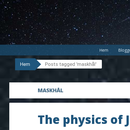
Hoppa
till
innehåll
Hem
Blogg
Hem
Posts tagged 'maskhål'
MASKHÅL
The physics of 