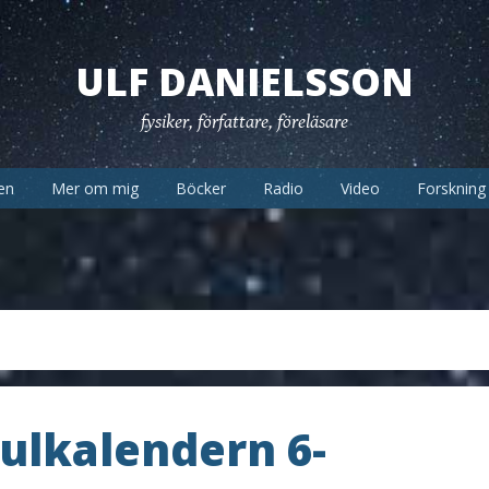
ULF DANIELSSON
fysiker, författare, föreläsare
en
Mer om mig
Böcker
Radio
Video
Forskning
Julkalendern 6-