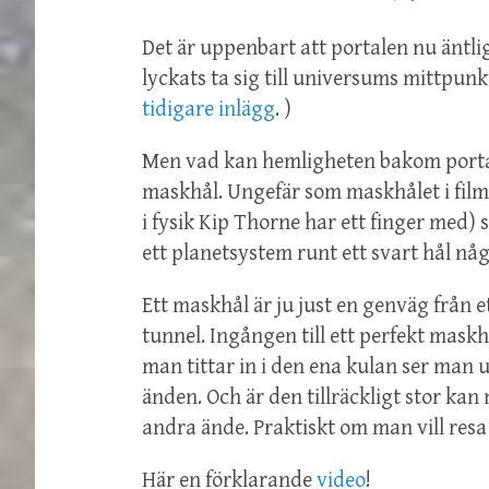
Det är uppenbart att portalen nu äntli
lyckats ta sig till universums mittpunk
tidigare inlägg
. )
Men vad kan hemligheten bakom portal
maskhål. Ungefär som maskhålet i fil
i fysik Kip Thorne har ett finger med)
ett planetsystem runt ett svart hål nå
Ett maskhål är ju just en genväg från et
tunnel. Ingången till ett perfekt maskh
man tittar in i den ena kulan ser man
änden. Och är den tillräckligt stor ka
andra ände. Praktiskt om man vill resa
Här en förklarande
video
!