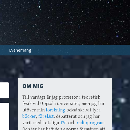
Evenemang
OM MIG
Till vardags är jag professor i teoretisk
fysik vid Uppsala universitet, men jag har
utöver min
forskning
också skrivit fyra
böcker
,
föreläst
, debatterat och jag har
varit med i otaliga
TV-
och
radioprogram
.
Och jag har haft den enorma förmånen att