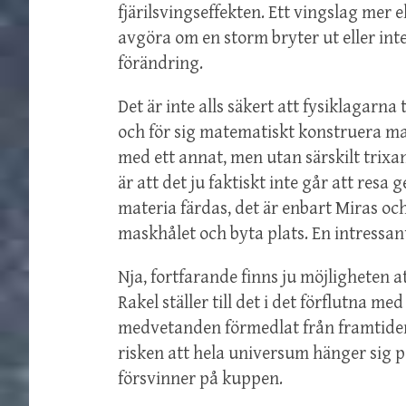
fjärilsvingseffekten. Ett vingslag mer e
avgöra om en storm bryter ut eller inte.
förändring.
Det är inte alls säkert att fysiklagarna 
och för sig matematiskt konstruera mas
med ett annat, men utan särskilt trix
är att det ju faktiskt inte går att res
materia färdas, det är enbart Miras 
maskhålet och byta plats. En intressa
Nja, fortfarande finns ju möjligheten a
Rakel ställer till det i det förflutna me
medvetanden förmedlat från framtide
risken att hela universum hänger sig 
försvinner på kuppen.