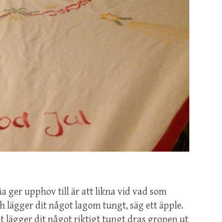
 ger upphov till är att likna vid vad som
lägger dit något lagom tungt, säg ett äpple.
et lägger dit något riktigt tungt dras gropen ut