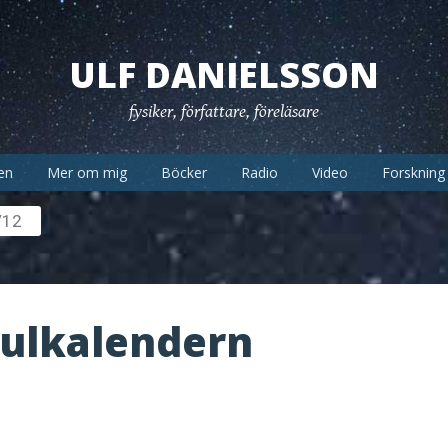
ULF DANIELSSON
fysiker, författare, föreläsare
en
Mer om mig
Böcker
Radio
Video
Forskning
/12
Julkalendern