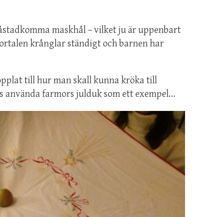
att åstadkomma maskhål – vilket ju är uppenbart
 Portalen krånglar ständigt och barnen har
plat till hur man skall kunna kröka till
oss använda farmors julduk som ett exempel…