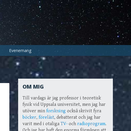
Evenemang
OM MIG
Till vardags är jag professor i teoretisk
fysik vid Uppsala universitet, men jag har
utöver min
forskning
också skrivit fyra
böcker
,
föreläst
, debatterat och jag har
varit med i otaliga
TV-
och
radioprogram
.
Och jag har haft den enorma förmånen att