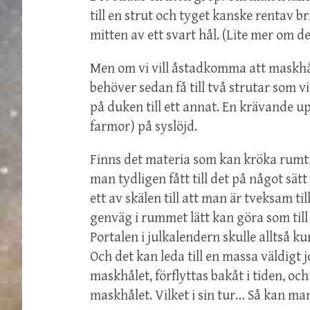
till en strut och tyget kanske rentav br
mitten av ett svart hål. (Lite mer om d
Men om vi vill åstadkomma att maskhål 
behöver sedan få till två strutar som vi 
på duken till ett annat. En krävande u
farmor) på syslöjd.
Finns det materia som kan kröka rumtid
man tydligen fått till det på något sät
ett av skälen till att man är tveksam ti
genväg i rummet lätt kan göra som till
Portalen i julkalendern skulle alltså ku
Och det kan leda till en massa väldigt 
maskhålet, förflyttas bakåt i tiden, oc
maskhålet. Vilket i sin tur… Så kan man 