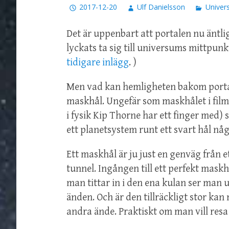
2017-12-20
Ulf Danielsson
Univer
Det är uppenbart att portalen nu äntli
lyckats ta sig till universums mittpunk
tidigare inlägg
. )
Men vad kan hemligheten bakom portal
maskhål. Ungefär som maskhålet i fil
i fysik Kip Thorne har ett finger med)
ett planetsystem runt ett svart hål nå
Ett maskhål är ju just en genväg från et
tunnel. Ingången till ett perfekt maskh
man tittar in i den ena kulan ser man
änden. Och är den tillräckligt stor ka
andra ände. Praktiskt om man vill resa