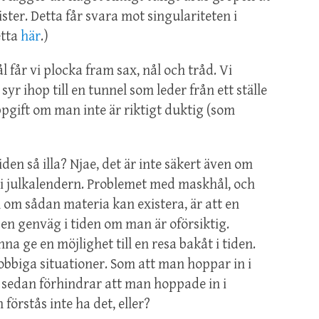
ister. Detta får svara mot singulariteten i
etta
här
.)
får vi plocka fram sax, nål och tråd. Vi
syr ihop till en tunnel som leder från ett ställe
ppgift om man inte är riktigt duktig (som
en så illa? Njae, det är inte säkert även om
t i julkalendern. Problemet med maskhål, och
ll om sådan materia kan existera, är att en
 en genväg i tiden om man är oförsiktig.
nna ge en möjlighet till en resa bakåt i tiden.
jobbiga situationer. Som att man hoppar in i
h sedan förhindrar att man hoppade in i
förstås inte ha det, eller?