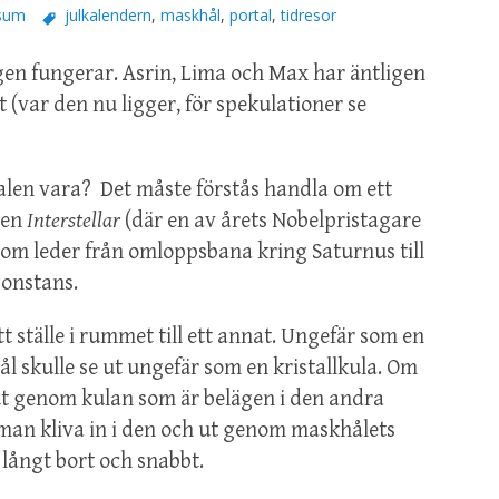
sum
julkalendern
,
maskhål
,
portal
,
tidresor
gen fungerar. Asrin, Lima och Max har äntligen
t (var den nu ligger, för spekulationer se
en vara? Det måste förstås handla om ett
men
Interstellar
(där en av årets Nobelpristagare
 som leder från omloppsbana kring Saturnus till
gonstans.
t ställe i rummet till ett annat. Ungefär som en
ål skulle se ut ungefär som en kristallkula. Om
 ut genom kulan som är belägen i den andra
n man kliva in i den och ut genom maskhålets
 långt bort och snabbt.