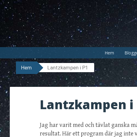
Hoppa
till
innehåll
Hem
Blogg
Hem
Lantzkampen i P1
Lantzkampen i
Jag har varit med och tävlat ganska 
resultat. Här ett program där jag inte