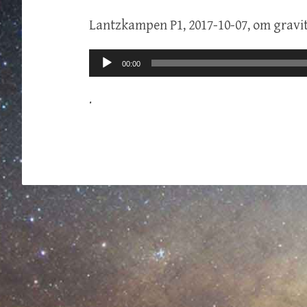
Lantzkampen P1, 2017-10-07, om gravi
Ljudspelare
00:00
.