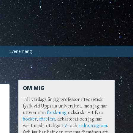
Evenemang
OM MIG
Till vardags är jag professor i teoretisk
fysik vid Uppsala universitet, men jag har
utöver min
forskning
också skrivit fyra
böcker
,
föreläst
, debatterat och jag har
varit med i otaliga
TV-
och
radioprogram
.
Och jag har haft den enorma förmånen att