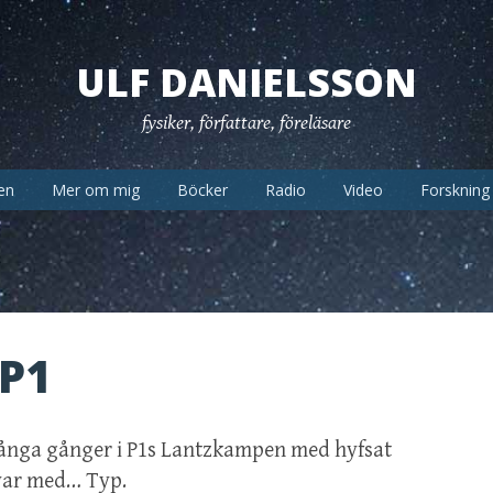
ULF DANIELSSON
fysiker, författare, föreläsare
en
Mer om mig
Böcker
Radio
Video
Forskning
 P1
många gånger i P1s Lantzkampen med hyfsat
 var med… Typ.