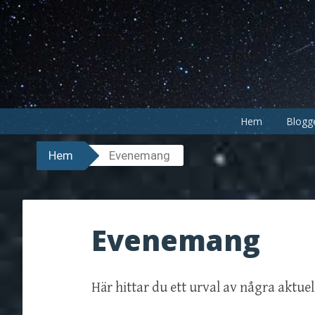
Hoppa
till
innehåll
Hem
Blogg
Hem
Evenemang
Evenemang
Här hittar du ett urval av några aktue