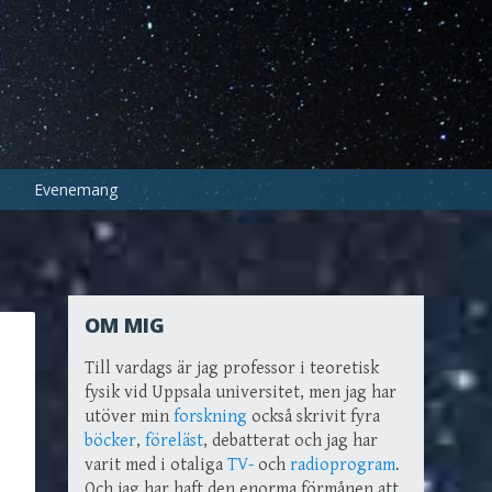
Evenemang
OM MIG
Till vardags är jag professor i teoretisk
fysik vid Uppsala universitet, men jag har
utöver min
forskning
också skrivit fyra
böcker
,
föreläst
, debatterat och jag har
varit med i otaliga
TV-
och
radioprogram
.
Och jag har haft den enorma förmånen att