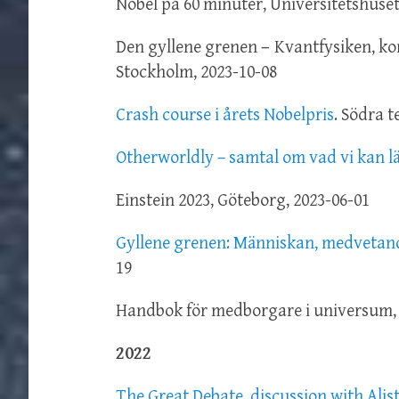
Nobel på 60 minuter, Universitetshuset
Den gyllene grenen
–
Kvantfysiken, ko
Stockholm, 2023-10-08
Crash course i årets Nobelpris
. Södra 
Otherworldly – samtal om vad vi kan l
Einstein 2023, Göteborg, 2023-06-01
Gyllene grenen: Människan, medvetan
19
Handbok för medborgare i universum, 
2022
The Great Debate, discussion with Ali