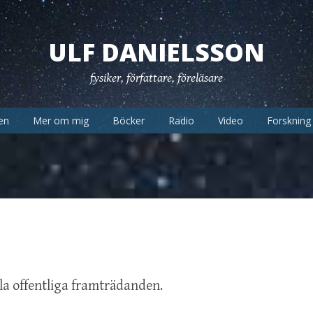
ULF DANIELSSON
fysiker, författare, föreläsare
en
Mer om mig
Böcker
Radio
Video
Forskning
lla offentliga framträdanden.