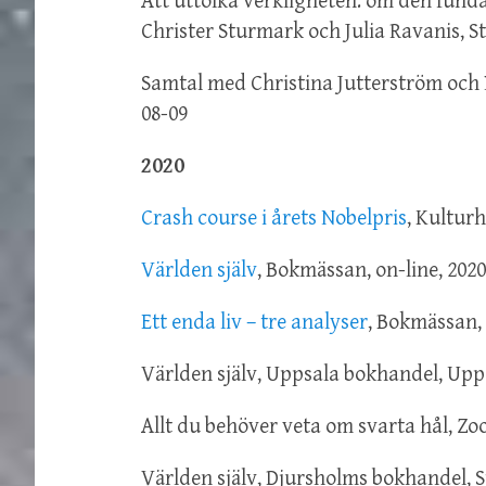
Att uttolka verkligheten: om den fund
Christer Sturmark och Julia Ravanis, 
Samtal med Christina Jutterström och 
08-09
2020
Crash course i årets Nobelpris
, Kultur
Världen själv
, Bokmässan, on-line, 202
Ett enda liv – tre analyser
, Bokmässan, 
Världen själv, Uppsala bokhandel, Upp
Allt du behöver veta om svarta hål, Zo
Världen själv, Djursholms bokhandel,