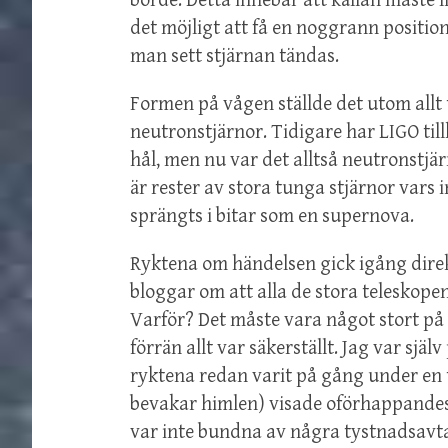
borde. Detta innebar att källan måste l
det möjligt att få en noggrann positi
man sett stjärnan tändas.
Formen på vågen ställde det utom allt 
neutronstjärnor. Tidigare har LIGO til
hål, men nu var det alltså neutronstj
är rester av stora tunga stjärnor vars 
sprängts i bitar som en supernova.
Ryktena om händelsen gick igång direk
bloggar om att alla de stora teleskop
Varför? Det måste vara något stort på 
förrän allt var säkerställt. Jag var sjä
ryktena redan varit på gång under en t
bevakar himlen) visade oförhappandes
var inte bundna av några tystnadsavtal