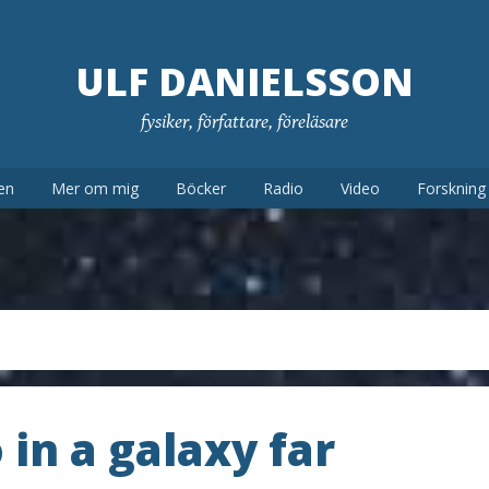
ULF DANIELSSON
fysiker, författare, föreläsare
en
Mer om mig
Böcker
Radio
Video
Forskning
 in a galaxy far