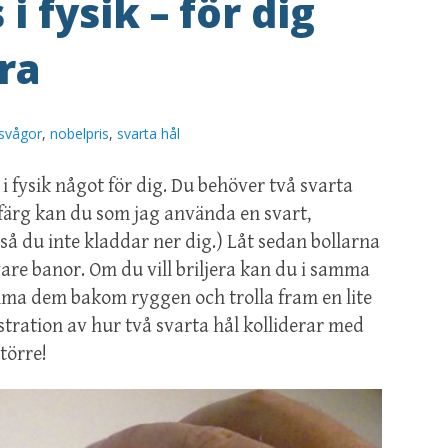
i fysik – för dig
ra
nsvågor
,
nobelpris
,
svarta hål
i fysik något för dig. Du behöver två svarta
t färg kan du som jag använda en svart,
å du inte kladdar ner dig.) Låt sedan bollarna
ävare banor. Om du vill briljera kan du i samma
ma dem bakom ryggen och trolla fram en lite
lustration av hur två svarta hål kolliderar med
törre!