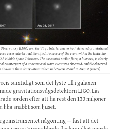
 Observatory (LIGO) and the Virgo Interferometer both detected gravitational
urs observatories had identified the source of the event within the lenticular
 Hubble Space Telescope. The associated stellar flare, a kilonova, is clearly
ptical counterpart of a gravitational wave event was observed. Hubble observed
as shown in these observations taken in between 22 and 28 August (insets).
ecis samtidigt som det lyste till i galaxen
elönade gravitationsvågsdetektorn LIGO. Läs
rade jorden efter att ha rest den 130 miljoner
n lika snabbt som ljuset.
irgoinstrumentet någonting — fast att det