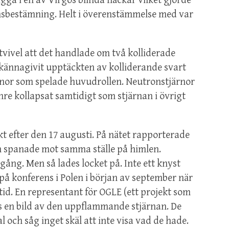
igga i en av Virgos blinda fläckar vilket gjorde
onsbestämning. Helt i överenstämmelse med var
tvivel att det handlade om två kolliderade
lkännagivit upptäckten av kolliderande svart
ärnor som spelade huvudrollen. Neutronstjärnor
inre kollapsat samtidigt som stjärnan i övrigt
t efter den 17 augusti. På nätet rapporterade
en spanade mot samma ställe på himlen.
gång. Men så lades locket på. Inte ett knyst
lv på konferens i Polen i början av september när
id. En representant för OGLE (ett projekt som
 en bild av den uppflammande stjärnan. De
 och såg inget skäl att inte visa vad de hade.