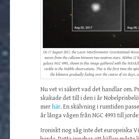
On 17 August 2017, the Laser Interferometer Gravitational-Wave
waves from the collision between two neutron stars. Within 12 ho
galaxy NGC 4993, shown in this image gathered with the NASA/ESA
visible in the Hubble observations. This is the first time the o
the kilonova gradually fading over the course of six days, 
Nu vet vi säkert vad det handlar om. Pr
skakade det till i den i år Nobelprisb
mer
här
. En skälvning i rumtiden passe
år långa vågen från NGC 4993 till jorde
Ironiskt nog såg inte det europeiska V