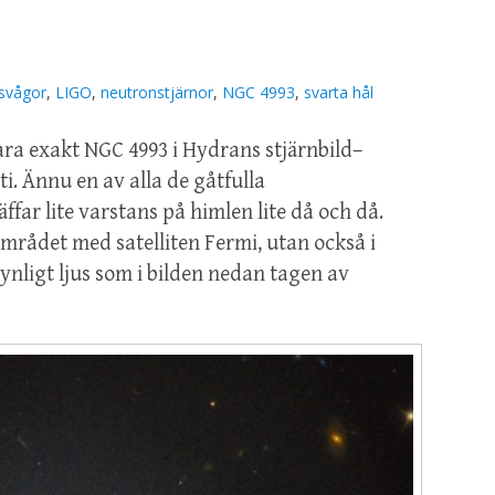
nsvågor
,
LIGO
,
neutronstjärnor
,
NGC 4993
,
svarta hål
 vara exakt NGC 4993 i Hydrans stjärnbild–
. Ännu en av alla de gåtfulla
ar lite varstans på himlen lite då och då.
rådet med satelliten Fermi, utan också i
ynligt ljus som i bilden nedan tagen av