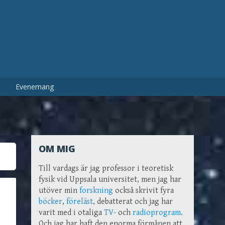
Evenemang
OM MIG
Till vardags är jag professor i teoretisk
fysik vid Uppsala universitet, men jag har
utöver min
forskning
också skrivit fyra
böcker
,
föreläst
, debatterat och jag har
varit med i otaliga
TV-
och
radioprogram
.
Och jag har haft den enorma förmånen att