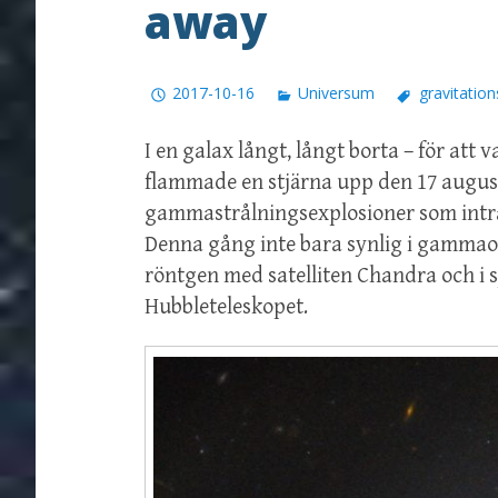
away
2017-10-16
Universum
gravitatio
I en galax långt, långt borta – för att
flammade en stjärna upp den 17 augusti
gammastrålningsexplosioner som inträff
Denna gång inte bara synlig i gammaom
röntgen med satelliten Chandra och i s
Hubbleteleskopet.