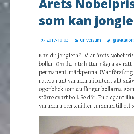
Årets Nobelpris 
som kan jongle
2017-10-03
Universum
gravitatio
Kan du jonglera? Då är årets Nobelpris 
bollar. Om du inte hittar några av rät
permanent, märkpenna. (Var försiktig s
rotera runt varandra i luften i allt sn
ögonblick som du fångar bollarna göm
större svart boll. Se där! En elegant il
varandra och smälter samman till ett s