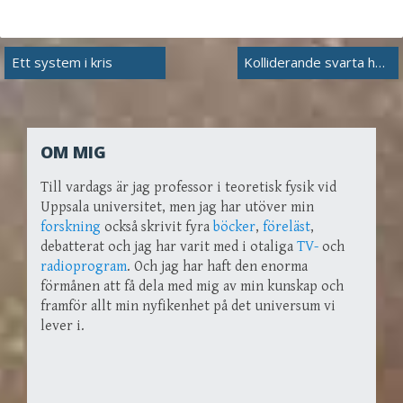
Inläggsnavigering
Ett system i kris
Kolliderande svarta hål och näktergalar
OM MIG
Till vardags är jag professor i teoretisk fysik vid
Uppsala universitet, men jag har utöver min
forskning
också skrivit fyra
böcker
,
föreläst
,
debatterat och jag har varit med i otaliga
TV-
och
radioprogram
. Och jag har haft den enorma
förmånen att få dela med mig av min kunskap och
framför allt min nyfikenhet på det universum vi
lever i.