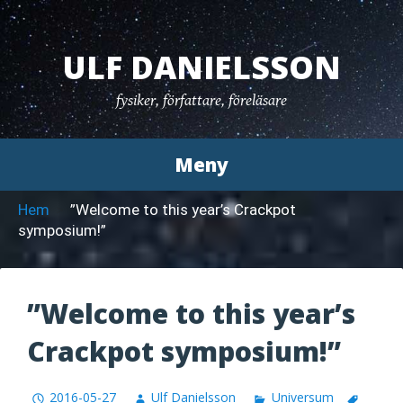
Hoppa
till
ULF DANIELSSON
innehåll
fysiker, författare, föreläsare
Meny
Hem
”Welcome to this year’s Crackpot
symposium!”
”Welcome to this year’s
Crackpot symposium!”
2016-05-27
Ulf Danielsson
Universum