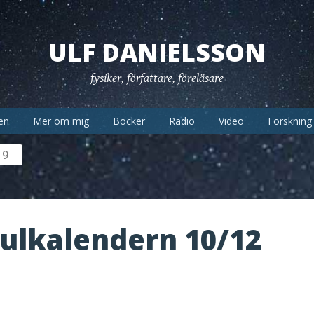
ULF DANIELSSON
fysiker, författare, föreläsare
en
Mer om mig
Böcker
Radio
Video
Forskning
19
Julkalendern 10/12