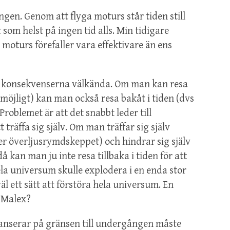
ingen. Genom att flyga moturs står tiden still
om helst på ingen tid alls. Min tidigare
a moturs förefaller vara effektivare än ens
men konsekvenserna välkända. Om man kan resa
omöjligt) kan man också resa bakåt i tiden (dvs
Problemet är att det snabbt leder till
träffa sig själv. Om man träffar sig själv
ler överljusrymdskeppet) och hindrar sig själv
å kan man ju inte resa tillbaka i tiden för att
ela universum skulle explodera i en enda stor
l ett sätt att förstöra hela universum. En
t Malex?
lanserar på gränsen till undergången måste