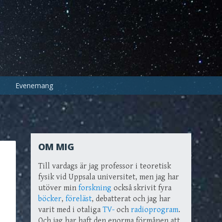
Evenemang
OM MIG
Till vardags är jag professor i teoretisk
fysik vid Uppsala universitet, men jag har
utöver min
forskning
också skrivit fyra
böcker
,
föreläst
, debatterat och jag har
varit med i otaliga
TV-
och
radioprogram
.
Och jag har haft den enorma förmånen att