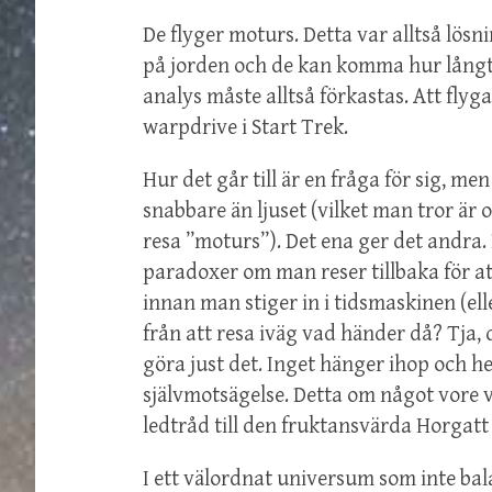
De flyger moturs. Detta var alltså lösn
på jorden och de kan komma hur långt s
analys måste alltså förkastas. Att flyg
warpdrive i Start Trek.
Hur det går till är en fråga för sig, 
snabbare än ljuset (vilket man tror är 
resa ”moturs”). Det ena ger det andra. 
paradoxer om man reser tillbaka för att 
innan man stiger in i tidsmaskinen (el
från att resa iväg vad händer då? Tja, d
göra just det. Inget hänger ihop och h
självmotsägelse. Detta om något vore vä
ledtråd till den fruktansvärda Horgat
I ett välordnat universum som inte ba