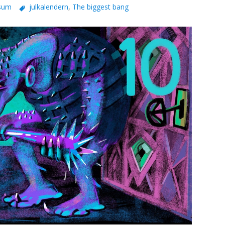
sum
julkalendern
,
The biggest bang