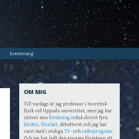
Evenemang
OM MIG
Till vardags är jag professor i teoretisk
fysik vid Uppsala universitet, men jag har
utöver min
forskning
också skrivit fyra
böcker
,
föreläst
, debatterat och jag har
varit med i otaliga
TV-
och
radioprogram
.
Och jag har haft den enorma förmånen att