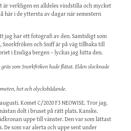
t är verkligen en alldeles vindstilla och mycket
å här i de yttersta av dagar när semestern
t jag har ett fotografi av den. Samtidigt som
norkfröken och Sniff är på väg tillbaka till
iet i Ensliga bergen – lyckas jag hitta den.
 gräs som Snorkfröken hade flätat. Elden slocknade
ometen, het och olycksbådande.
e augusti. Komet C/2020 F3 NEOWISE. Tror jag.
 nästan dolt i bruset på rätt plats. Kanske.
ädkronan uppe till vänster. Den var som lättast
ans. De som var alerta och uppe sent under