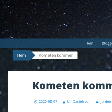
Hoppa
till
innehåll
Hem
Blogg
Hem
Kometen kommer
Kometen kom
2020-08-07
Ulf Danielsson
Jorden