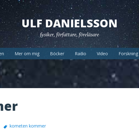
ULF DANIELSSON
fysiker, författare, föreläsare
en
Mer om mig
Böcker
Radio
Video
Forskning
mer
kometen kommer