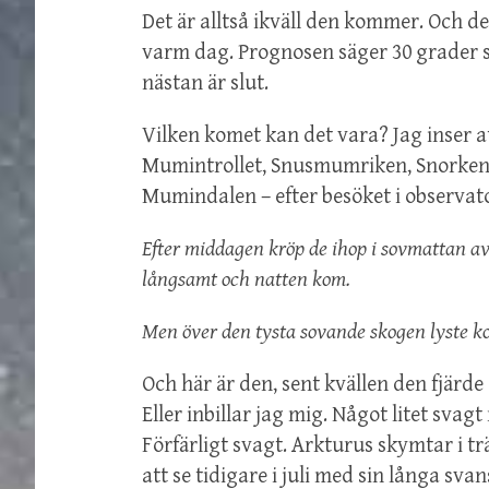
Det är alltså ikväll den kommer. Och de
varm dag. Prognosen säger 30 grader s
nästan är slut.
Vilken komet kan det vara? Jag inser at
Mumintrollet, Snusmumriken, Snorken, S
Mumindalen – efter besöket i observator
Efter middagen kröp de ihop i sovmattan av
långsamt och natten kom.
Men över den tysta sovande skogen lyste k
Och här är den, sent kvällen den fjärd
Eller inbillar jag mig. Något litet svagt
Förfärligt svagt. Arkturus skymtar i tr
att se tidigare i juli med sin långa sv