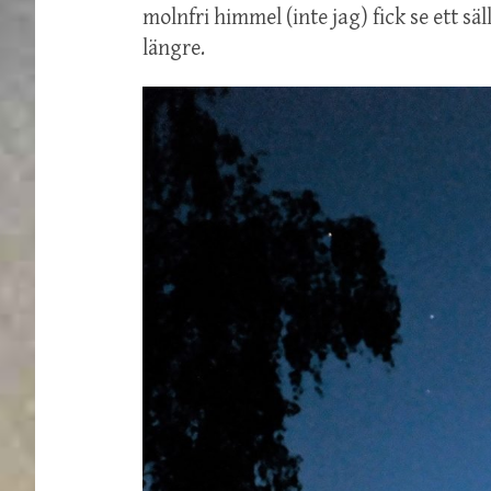
molnfri himmel (inte jag) fick se ett säl
längre.