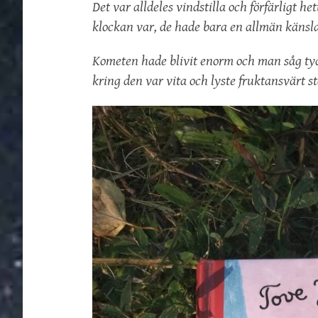
Det var alldeles vindstilla och förfärligt h
klockan var, de hade bara en allmän känsla
Kometen hade blivit enorm och man såg ty
kring den var vita och lyste fruktansvärt st