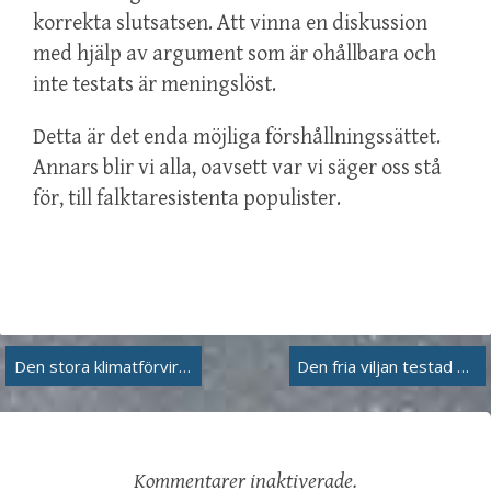
korrekta slutsatsen. Att vinna en diskussion
med hjälp av argument som är ohållbara och
inte testats är meningslöst.
Detta är det enda möjliga förshållningssättet.
Annars blir vi alla, oavsett var vi säger oss stå
för, till falktaresistenta populister.
Inläggsnavigering
Den stora klimatförvirringen: glädje eller förtvivlan?
Den fria viljan testad med stjärnljus
Kommentarer inaktiverade.